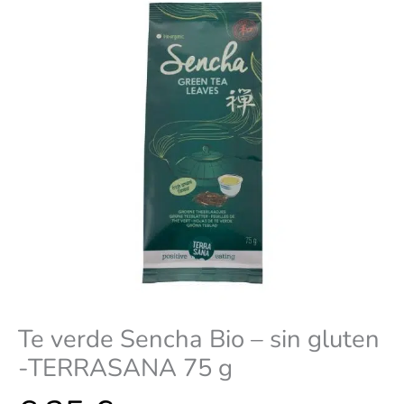
-
TERRASANA
75
g
cantidad
Te verde Sencha Bio – sin gluten
-TERRASANA 75 g