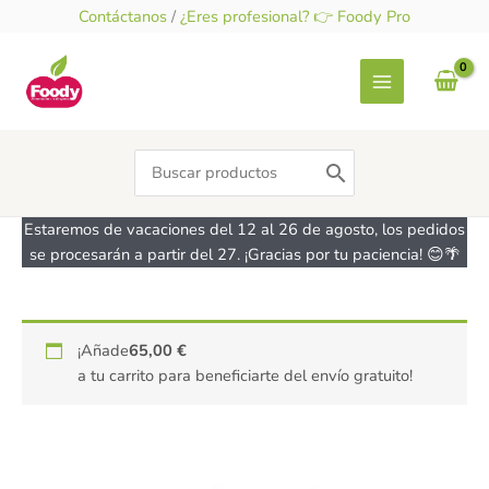
Ir
Contáctanos
/
¿Eres profesional? 👉 Foody Pro
al
contenido
Search
for:
Estaremos de vacaciones del 12 al 26 de agosto, los pedidos
se procesarán a partir del 27. ¡Gracias por tu paciencia! 😊🌴
Te
¡Añade
65,00
€
verde
a tu carrito para beneficiarte del envío gratuito!
Sencha
Bio
-
sin
gluten