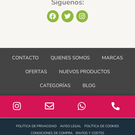
Siguenos:
F
T
I
a
w
n
c
i
s
e
t
t
b
t
a
o
e
g
o
r
r
CONTACTO
QUIENES SOMOS
MARCAS
k
a
m
OFERTAS
NUEVOS PRODUCTOS
CATEGORÍAS
BLOG
POLÍTICA DE PRIVACIDAD
AVISO LEGAL
POLÍTICA DE COOKIES
CONDICIONES DE COMPRA
ENVÍOS Y COSTES