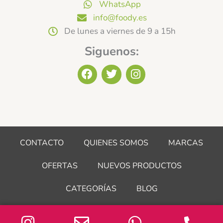
WhatsApp
info@foody.es
De lunes a viernes de 9 a 15h
Siguenos:
F
T
I
a
w
n
c
i
s
e
t
t
b
t
a
o
e
g
o
r
r
CONTACTO
QUIENES SOMOS
MARCAS
k
a
m
OFERTAS
NUEVOS PRODUCTOS
CATEGORÍAS
BLOG