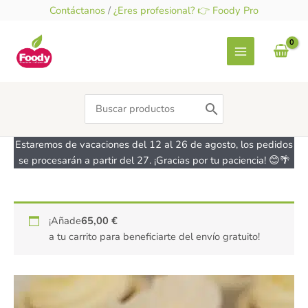
Ir
Contáctanos
/
¿Eres profesional? 👉 Foody Pro
al
contenido
Search
for:
Estaremos de vacaciones del 12 al 26 de agosto, los pedidos
se procesarán a partir del 27. ¡Gracias por tu paciencia! 😊🌴
Pastaroma
¡Añade
65,00
€
Vainilla
a tu carrito para beneficiarte del envío gratuito!
Extra
-
sin
gluten
-