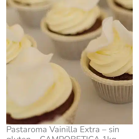
CAMPOBETICA
1kg
cantidad
Pastaroma Vainilla Extra – sin