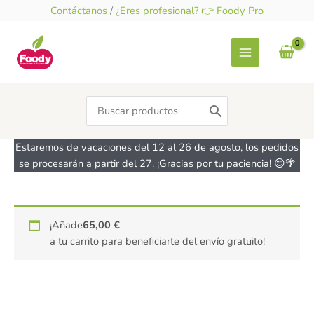
Ir
Contáctanos
/
¿Eres profesional? 👉 Foody Pro
al
contenido
Search
for:
Estaremos de vacaciones del 12 al 26 de agosto, los pedidos
se procesarán a partir del 27. ¡Gracias por tu paciencia! 😊🌴
Chocolate
¡Añade
65,00
€
Brownie
a tu carrito para beneficiarte del envío gratuito!
-
sin
gluten
-
MRS