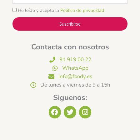
He leído y acepto la
Política de privacidad
.
Suscribírse
Contacta con nosotros
91 919 00 22
WhatsApp
info@foody.es
De lunes a viernes de 9 a 15h
Siguenos:
F
T
I
a
w
n
c
i
s
e
t
t
b
t
a