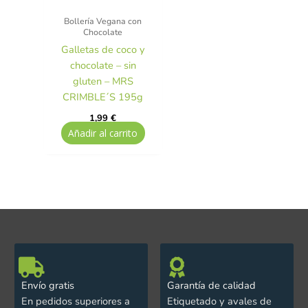
Bollería Vegana con
Chocolate
Galletas de coco y
chocolate – sin
gluten – MRS
CRIMBLE´S 195g
1,99
€
Añadir al carrito
Envío gratis
Garantía de calidad
En pedidos superiores a
Etiquetado y avales de