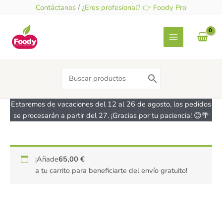
Ir
Contáctanos
/
¿Eres profesional? 👉 Foody Pro
al
contenido
Search
for:
Estaremos de vacaciones del 12 al 26 de agosto, los pedidos
se procesarán a partir del 27. ¡Gracias por tu paciencia! 😊🌴
Galletas
¡Añade
65,00
€
-
a tu carrito para beneficiarte del envío gratuito!
sin
gluten
-
NURIA
420g