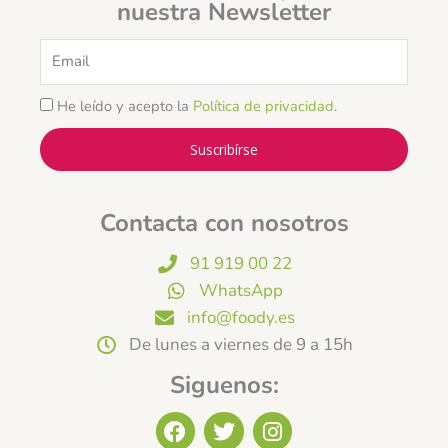
nuestra Newsletter
Email
He leído y acepto la
Política de privacidad
.
Suscribírse
Contacta con nosotros
91 919 00 22
WhatsApp
info@foody.es
De lunes a viernes de 9 a 15h
Siguenos:
F
T
I
a
w
n