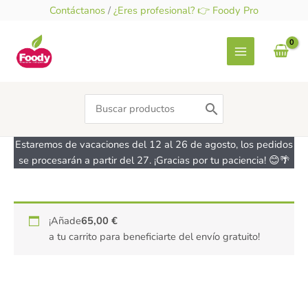
Ir
Contáctanos
/
¿Eres profesional? 👉 Foody Pro
al
contenido
Search
for:
Estaremos de vacaciones del 12 al 26 de agosto, los pedidos
se procesarán a partir del 27. ¡Gracias por tu paciencia! 😊🌴
Galletas
¡Añade
65,00
€
Speculoos
a tu carrito para beneficiarte del envío gratuito!
-
sin
gluten,
veganas
-