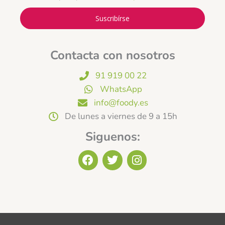
Suscribírse
Contacta con nosotros
91 919 00 22
WhatsApp
info@foody.es
De lunes a viernes de 9 a 15h
Siguenos:
F
T
I
a
w
n
c
i
s
e
t
t
b
t
a
o
e
g
o
r
r