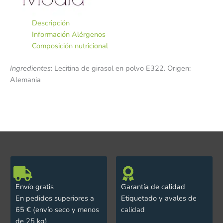
Descripción
Información Alérgenos
Composición nutricional
Ingredientes
: Lecitina de girasol en polvo E322. Origen:
Alemania
Envío gratis
Garantía de calidad
En pedidos superiores a
Etiquetado y avales de
65 € (envío seco y menos
calidad
de 25 kg)