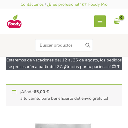
Ir
Contáctanos
/
¿Eres profesional? 👉 Foody Pro
al
contenido
Search
for:
Estaremos de vacaciones del 12 al 26 de agosto, los pedidos
se procesarán a partir del 27. ¡Gracias por tu paciencia! 😊🌴
Lecitina
¡Añade
65,00
€
de
a tu carrito para beneficiarte del envío gratuito!
Girasol
en
polvo
200g
MOARA