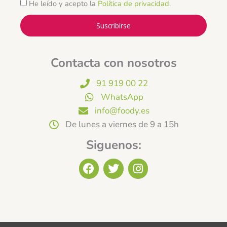
He leído y acepto la
Política de privacidad
.
Suscribírse
Contacta con nosotros
91 919 00 22
WhatsApp
info@foody.es
De lunes a viernes de 9 a 15h
Siguenos:
F
T
I
a
w
n
c
i
s
e
t
t
b
t
a
o
e
g