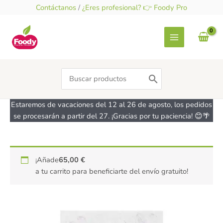
Ir
Contáctanos
/
¿Eres profesional? 👉 Foody Pro
al
contenido
Search
for:
Estaremos de vacaciones del 12 al 26 de agosto, los pedidos
se procesarán a partir del 27. ¡Gracias por tu paciencia! 😊🌴
Proteina
¡Añade
65,00
€
de
a tu carrito para beneficiarte del envío gratuito!
patata
-
sin
gluten,
vegana