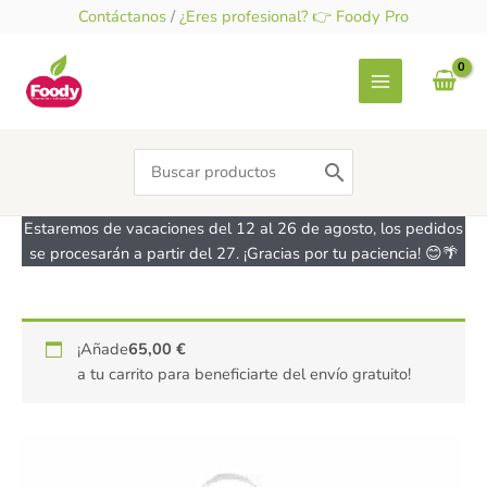
Ir
Contáctanos
/
¿Eres profesional? 👉 Foody Pro
al
contenido
Search
for:
Estaremos de vacaciones del 12 al 26 de agosto, los pedidos
se procesarán a partir del 27. ¡Gracias por tu paciencia! 😊🌴
¡Añade
65,00
€
a tu carrito para beneficiarte del envío gratuito!