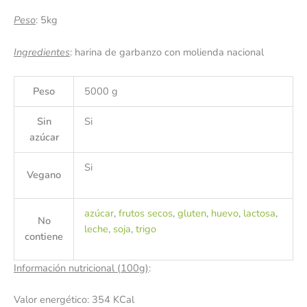
Peso
: 5kg
Ingredientes
: harina de garbanzo con molienda nacional
Peso
5000 g
Sin
Si
azúcar
Si
Vegano
azúcar
,
frutos secos
,
gluten
,
huevo
,
lactosa
,
No
leche
,
soja
,
trigo
contiene
Información nutricional (100g)
:
Valor energético: 354 KCal