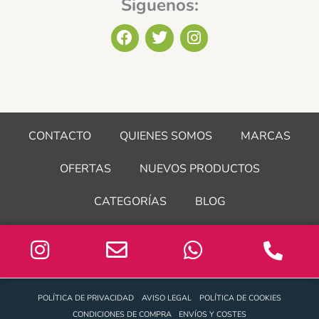
Siguenos:
F
T
I
a
w
n
c
i
s
e
t
t
b
t
a
o
e
g
o
r
r
CONTACTO
QUIENES SOMOS
MARCAS
k
a
m
OFERTAS
NUEVOS PRODUCTOS
CATEGORÍAS
BLOG
POLÍTICA DE PRIVACIDAD
AVISO LEGAL
POLÍTICA DE COOKIES
CONDICIONES DE COMPRA
ENVÍOS Y COSTES