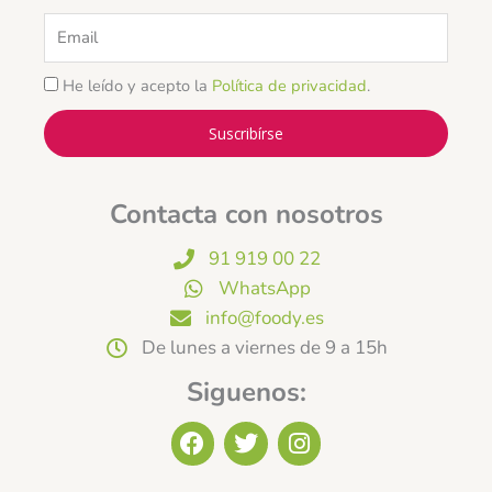
Email
He leído y acepto la
Política de privacidad
.
Suscribírse
Contacta con nosotros
91 919 00 22
WhatsApp
info@foody.es
De lunes a viernes de 9 a 15h
Siguenos:
F
T
I
a
w
n
c
i
s