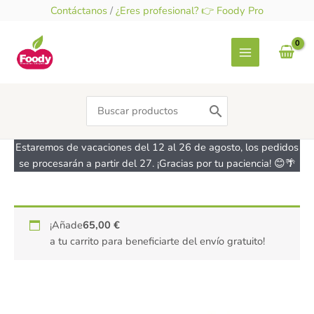
Ir
Contáctanos
/
¿Eres profesional? 👉 Foody Pro
al
contenido
Search
for:
Estaremos de vacaciones del 12 al 26 de agosto, los pedidos
se procesarán a partir del 27. ¡Gracias por tu paciencia! 😊🌴
¡Añade
65,00
€
a tu carrito para beneficiarte del envío gratuito!