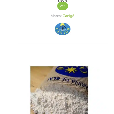
1,50
€
Ver
Marca:
Canigó