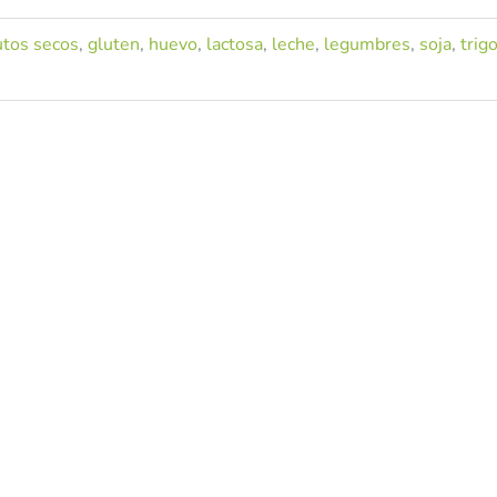
utos secos
,
gluten
,
huevo
,
lactosa
,
leche
,
legumbres
,
soja
,
trig