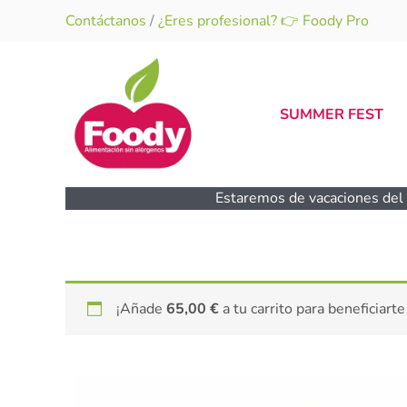
Ir
Contáctanos
/
¿Eres profesional? 👉 Foody Pro
al
contenido
SUMMER FEST
Estaremos de vacaciones del 1
¡Añade
65,00
€
a tu carrito para beneficiarte