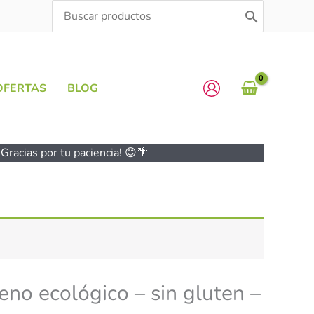
Search
for:
OFERTAS
BLOG
Gracias por tu paciencia! 😊🌴
eno ecológico – sin gluten –