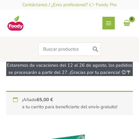
Ir
Contáctanos
/
¿Eres profesional? 👉 Foody Pro
al
contenido
Search
for:
Estaremos de vacaciones del 12 al 26 de agosto, los pedidos
se procesarán a partir del 27. ¡Gracias por tu paciencia! 😊🌴
Mix
¡Añade
65,00
€
B
a tu carrito para beneficiarte del envío gratuito!
-
Mix
Pan
SCHAR
1kg