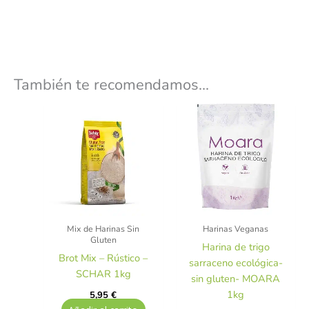
También te recomendamos…
Mix de Harinas Sin
Harinas Veganas
Gluten
Harina de trigo
Brot Mix – Rústico –
sarraceno ecológica-
SCHAR 1kg
sin gluten- MOARA
1kg
5,95
€