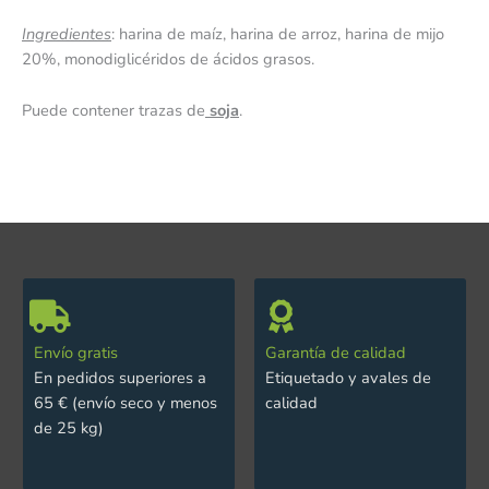
Ingredientes
: harina de maíz, harina de arroz, harina de mijo
20%, monodiglicéridos de ácidos grasos.
Puede contener trazas de
soja
.
Envío gratis
Garantía de calidad
En pedidos superiores a
Etiquetado y avales de
65 € (envío seco y menos
calidad
de 25 kg)