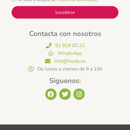
Suscribírse
Contacta con nosotros
91 919 00 22
WhatsApp
info@foody.es
De lunes a viernes de 9 a 15h
Siguenos:
F
T
I
a
w
n
c
i
s
e
t
t
b
t
a
o
e
g
o
r
r