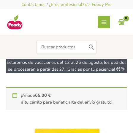
Ir
Contáctanos
/
¿Eres profesional? 👉 Foody Pro
al
contenido
Search
for:
Estaremos de vacaciones del 12 al 26 de agosto, los pedidos
se procesarán a partir del 27. ¡Gracias por tu paciencia! 😊🌴
Pasta
¡Añade
65,00
€
Fideo
a tu carrito para beneficiarte del envío gratuito!
Fino
-
Capelli
dÁngelo-
SCHAR