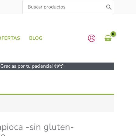
Search
for:
OFERTAS
BLOG
Gracias por tu paciencia! 😊🌴
pioca -sin gluten-