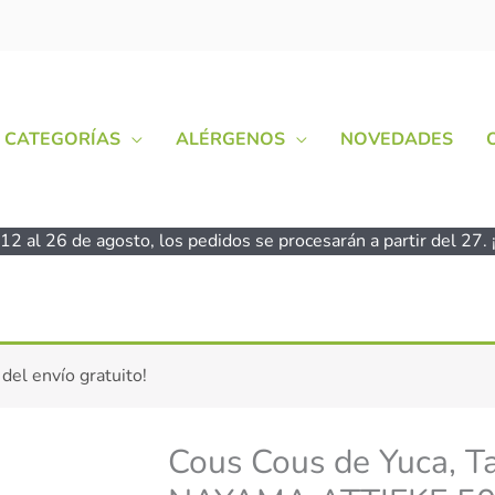
CATEGORÍAS
ALÉRGENOS
NOVEDADES
2 al 26 de agosto, los pedidos se procesarán a partir del 27. ¡
Cous
 del envío gratuito!
Cous
de
Yuca,
Cous Cous de Yuca, Ta
Tapioca
-