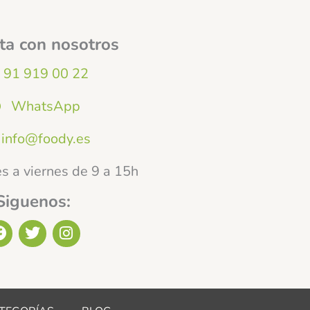
ta con nosotros
91 919 00 22
WhatsApp
info@foody.es
s a viernes de 9 a 15h
Siguenos:
F
T
I
a
w
n
c
i
s
e
t
t
b
t
a
o
e
g