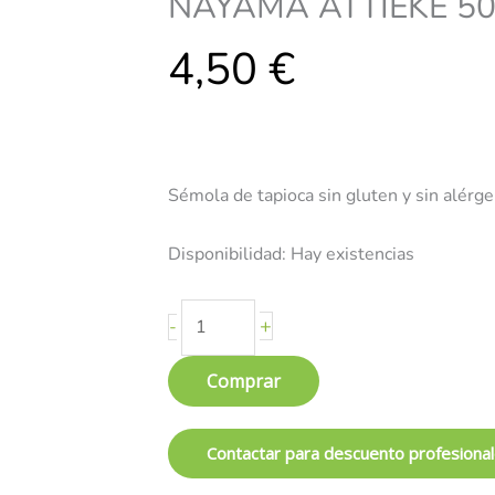
NAYAMA ATTIEKE 5
sin
4,50
gluten-
€
NAYAMA
ATTIEKE
500g
cantidad
Sémola de tapioca sin gluten y sin alérg
Disponibilidad:
Hay existencias
+
-
Comprar
Contactar para descuento profesiona