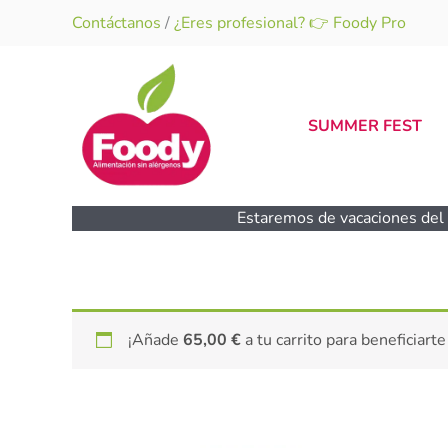
Ir
Contáctanos
/
¿Eres profesional? 👉 Foody Pro
al
contenido
SUMMER FEST
Estaremos de vacaciones del 1
¡Añade
65,00
€
a tu carrito para beneficiarte