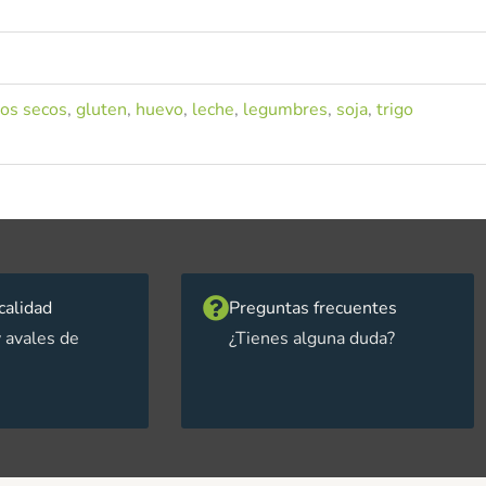
tos secos
,
gluten
,
huevo
,
leche
,
legumbres
,
soja
,
trigo
calidad
Preguntas frecuentes
 avales de
¿Tienes alguna duda?