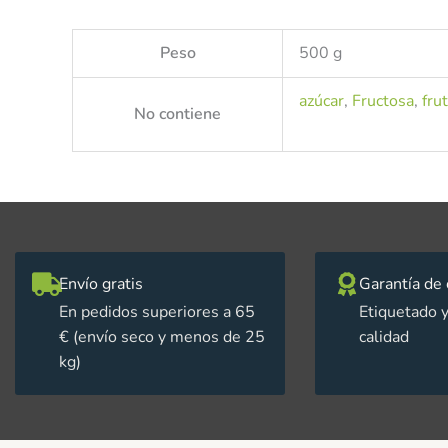
Peso
500 g
azúcar
,
Fructosa
,
fru
No contiene
Envío gratis
Garantía de 
En pedidos superiores a 65
Etiquetado y
€ (envío seco y menos de 25
calidad
kg)