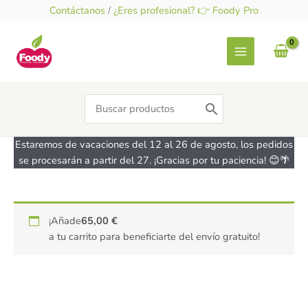
Ir
Contáctanos
/
¿Eres profesional? 👉 Foody Pro
al
contenido
Search
for:
Estaremos de vacaciones del 12 al 26 de agosto, los pedidos
se procesarán a partir del 27. ¡Gracias por tu paciencia! 😊🌴
Fusilli
¡Añade
65,00
€
de
a tu carrito para beneficiarte del envío gratuito!
quinoa
real
y
arroz
-