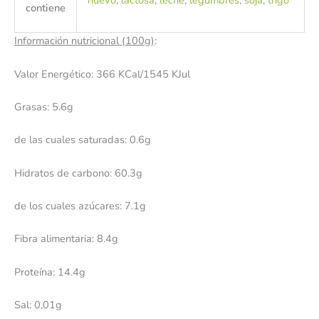
huevo
,
lactosa
,
leche
,
legumbres
,
soja
,
trigo
contiene
Información nutricional (100g)
:
Valor Energético: 366 KCal/1545 KJul
Grasas: 5.6g
de las cuales saturadas: 0.6g
Hidratos de carbono: 60.3g
de los cuales azúcares: 7.1g
Fibra alimentaria: 8.4g
Proteína: 14.4g
Sal: 0,01g