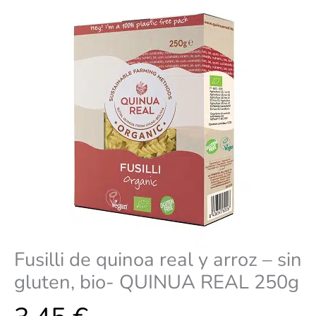
sin
gluten,
bio-
QUINUA
REAL
250g
cantidad
Fusilli de quinoa real y arroz – sin
gluten, bio- QUINUA REAL 250g