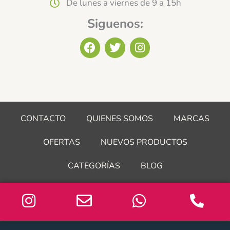
De lunes a viernes de 9 a 15h
Siguenos:
F
T
I
a
w
n
c
i
s
e
t
t
b
t
a
o
e
g
o
r
r
CONTACTO
QUIENES SOMOS
MARCAS
k
a
m
OFERTAS
NUEVOS PRODUCTOS
CATEGORÍAS
BLOG