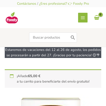
Ir
Contáctanos
/
¿Eres profesional? 👉 Foody Pro
al
contenido
Search
for:
Estaremos de vacaciones del 12 al 26 de agosto, los pedidos
se procesarán a partir del 27. ¡Gracias por tu paciencia! 😊🌴
Tortelloni
¡Añade
65,00
€
a
a tu carrito para beneficiarte del envío gratuito!
la
carne-
Sin
Gluten
-