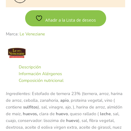
Añadir a la Lista de deseos
Marca:
Le Veneziane
Descripción
Información Alérgenos
Composición nutricional
Ingredientes
: Estofado de ternera 23% (ternera, arroz, harina
de arroz, cebolla, zanahoria,
apio
, proteina vegetal, vino (
contiene
sulfitos
), sal, vinagre, ajo, ), harina de arroz, almidón
de maiz,
huevos,
clara de
huevo
, queso rallado (
leche
, sal,
cuajo, conservador: lisozima de
huevo
), sal, fibra vegetal,
dextrosa, aceite d eoliva virgen extra, aceite de girasol, nuez