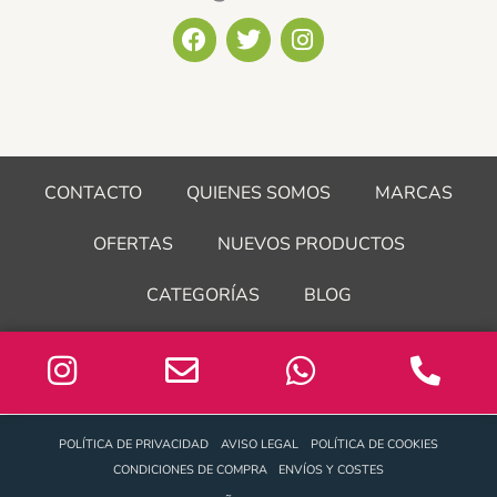
F
T
I
a
w
n
c
i
s
e
t
t
b
t
a
o
e
g
o
r
r
CONTACTO
QUIENES SOMOS
MARCAS
k
a
m
OFERTAS
NUEVOS PRODUCTOS
CATEGORÍAS
BLOG
POLÍTICA DE PRIVACIDAD
AVISO LEGAL
POLÍTICA DE COOKIES
CONDICIONES DE COMPRA
ENVÍOS Y COSTES