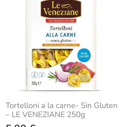
LE
VENEZIANE
250g
cantidad
Tortelloni a la carne- Sin Gluten
– LE VENEZIANE 250g