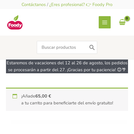
Ir
Contáctanos
/
¿Eres profesional? 👉 Foody Pro
al
contenido
Search
for:
Estaremos de vacaciones del 12 al 26 de agosto, los pedidos
se procesarán a partir del 27. ¡Gracias por tu paciencia! 😊🌴
¡Añade
65,00
€
a tu carrito para beneficiarte del envío gratuito!