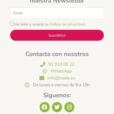
nuestra Newsletter
Email
He leído y acepto la
Política de privacidad
.
Suscribírse
Contacta con nosotros
91 919 00 22
WhatsApp
info@foody.es
De lunes a viernes de 9 a 15h
Siguenos:
F
T
I
a
w
n