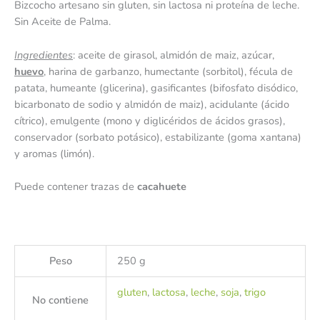
Bizcocho artesano sin gluten, sin lactosa ni proteína de leche.
Sin Aceite de Palma.
Ingredientes
: aceite de girasol, almidón de maiz, azúcar,
huevo
, harina de garbanzo, humectante (sorbitol), fécula de
patata, humeante (glicerina), gasificantes (bifosfato disódico,
bicarbonato de sodio y almidón de maiz), acidulante (ácido
cítrico), emulgente (mono y diglicéridos de ácidos grasos),
conservador (sorbato potásico), estabilizante (goma xantana)
y aromas (limón).
Puede contener trazas de
cacahuete
Peso
250 g
gluten
,
lactosa
,
leche
,
soja
,
trigo
No contiene