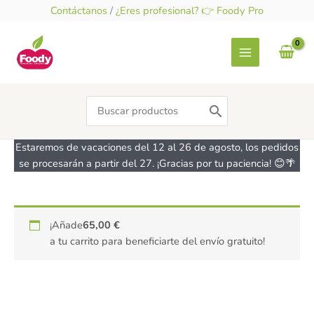
Ir
Contáctanos
/
¿Eres profesional? 👉 Foody Pro
al
contenido
Search
for:
Estaremos de vacaciones del 12 al 26 de agosto, los pedidos
se procesarán a partir del 27. ¡Gracias por tu paciencia! 😊🌴
Rodillo
¡Añade
65,00
€
cortador
a tu carrito para beneficiarte del envío gratuito!
de
croissant-
IBILI
cantidad