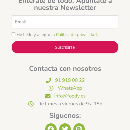
Entérate de todo. Apúntate a
nuestra Newsletter
Email
He leído y acepto la
Política de privacidad
.
Suscribírse
Contacta con nosotros
91 919 00 22
WhatsApp
info@foody.es
De lunes a viernes de 9 a 15h
Siguenos:
F
T
I