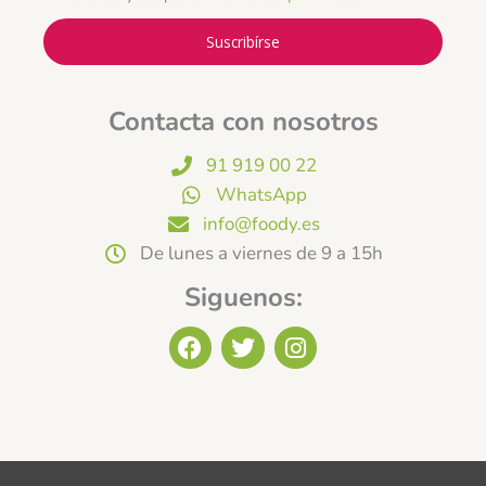
Suscribírse
Contacta con nosotros
91 919 00 22
WhatsApp
info@foody.es
De lunes a viernes de 9 a 15h
Siguenos:
F
T
I
a
w
n
c
i
s
e
t
t
b
t
a
o
e
g
o
r
r