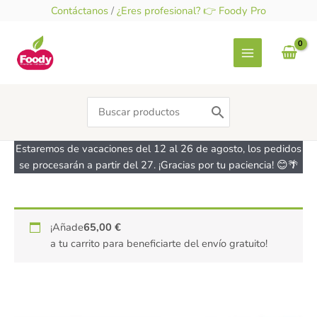
Ir
Contáctanos
/
¿Eres profesional? 👉 Foody Pro
al
contenido
Search
for:
Estaremos de vacaciones del 12 al 26 de agosto, los pedidos
se procesarán a partir del 27. ¡Gracias por tu paciencia! 😊🌴
Set
¡Añade
65,00
€
cortadores
a tu carrito para beneficiarte del envío gratuito!
huevo
y
conejo
DECORA
cantidad