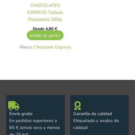
CHOCOLATES
EXPRESS Tableta
Repostería 300g
Desde
4,80
€
Añadir al carrito
Marca:
Chocolate Express
Envío gratis
Garantía de calidad
En pedidos superiores a
Etiquetado y avales de
65 € (envío seco y menos
calidad
de 25 kg)