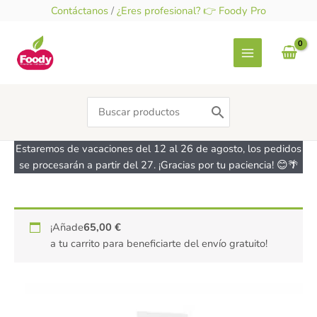
Ir
Contáctanos
/
¿Eres profesional? 👉 Foody Pro
al
contenido
Search
for:
Estaremos de vacaciones del 12 al 26 de agosto, los pedidos
se procesarán a partir del 27. ¡Gracias por tu paciencia! 😊🌴
Mangas
¡Añade
65,00
€
desechables
a tu carrito para beneficiarte del envío gratuito!
55cm
(10
uds)
IBILI
cantidad