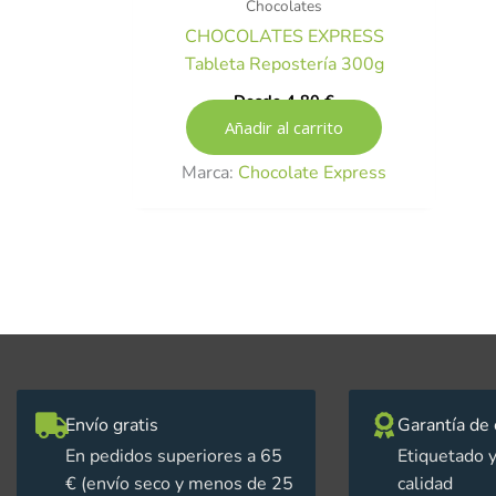
Chocolates
CHOCOLATES EXPRESS
Tableta Repostería 300g
Desde
4,80
€
Añadir al carrito
Marca:
Chocolate Express
Envío gratis
Garantía de 
En pedidos superiores a 65
Etiquetado y
€ (envío seco y menos de 25
calidad