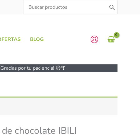
Search
for:
OFERTAS
BLOG
Gracias por tu paciencia! 😊🌴
 de chocolate IBILI