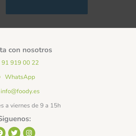
ta con nosotros
91 919 00 22
WhatsApp
info@foody.es
s a viernes de 9 a 15h
Siguenos:
F
T
I