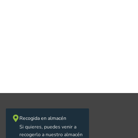
Recogida en almacén
Si quieres, puedes venir a
recogerlo a nuestro almacén