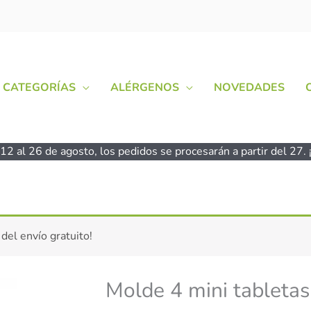
CATEGORÍAS
ALÉRGENOS
NOVEDADES
2 al 26 de agosto, los pedidos se procesarán a partir del 27. ¡
Molde
 del envío gratuito!
4
mini
tabletas
Molde 4 mini tabletas
de
chocolate