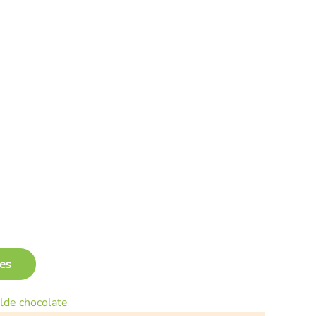
les
lde chocolate