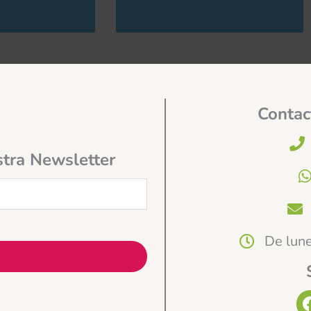
Contac
stra Newsletter
De lune