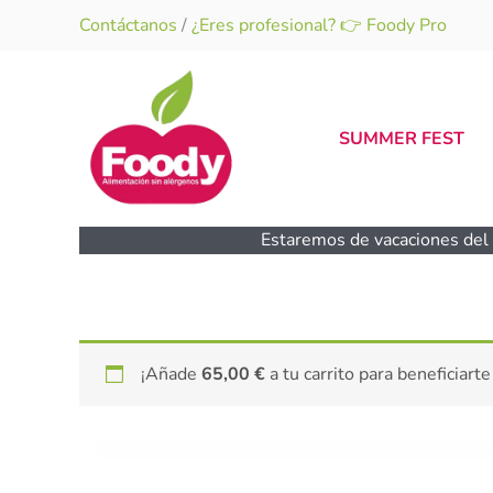
Ir
Contáctanos
/
¿Eres profesional? 👉 Foody Pro
al
contenido
SUMMER FEST
Estaremos de vacaciones del 1
¡Añade
65,00
€
a tu carrito para beneficiarte