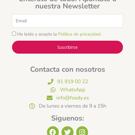
nuestra Newsletter
Email
He leído y acepto la
Política de privacidad
.
Suscribírse
Contacta con nosotros
91 919 00 22
WhatsApp
info@foody.es
De lunes a viernes de 9 a 15h
Siguenos:
F
T
I