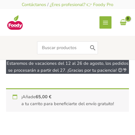
Ir
Contáctanos
/
¿Eres profesional? 👉 Foody Pro
al
contenido
Search
for:
Estaremos de vacaciones del 12 al 26 de agosto, los pedidos
se procesarán a partir del 27. ¡Gracias por tu paciencia! 😊🌴
Molde
¡Añade
65,00
€
Compostable
a tu carrito para beneficiarte del envío gratuito!
para
hornear
rectangular
cantidad