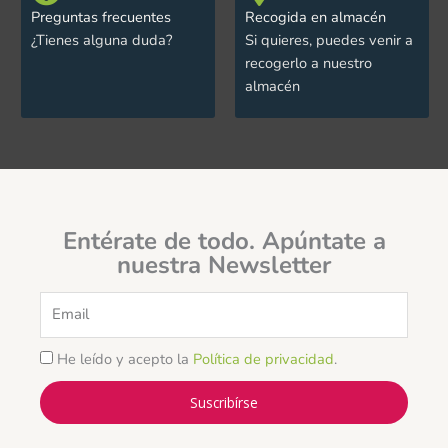
Preguntas frecuentes
Recogida en almacén
¿Tienes alguna duda?
Si quieres, puedes venir a
recogerlo a nuestro
almacén
Entérate de todo. Apúntate a
nuestra Newsletter
Email
He leído y acepto la
Política de privacidad
.
Suscribírse