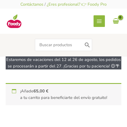
Ir
Contáctanos
/
¿Eres profesional? 👉 Foody Pro
al
contenido
Search
for:
Estaremos de vacaciones del 12 al 26 de agosto, los pedidos
se procesarán a partir del 27. ¡Gracias por tu paciencia! 😊🌴
Molde
¡Añade
65,00
€
cuadrado
a tu carrito para beneficiarte del envío gratuito!
de
silicona
blanca
para
tarta