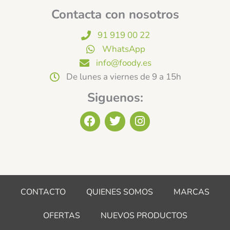
Contacta con nosotros
91 919 00 22
WhatsApp
info@foody.es
De lunes a viernes de 9 a 15h
Siguenos:
F
T
I
a
w
n
c
i
s
e
t
t
b
t
a
o
e
g
o
r
r
CONTACTO
QUIENES SOMOS
MARCAS
k
a
m
OFERTAS
NUEVOS PRODUCTOS