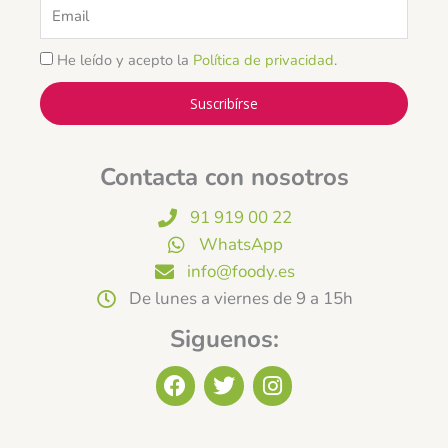
Email
He leído y acepto la
Política de privacidad
.
Suscribírse
Contacta con nosotros
91 919 00 22
WhatsApp
info@foody.es
De lunes a viernes de 9 a 15h
Siguenos:
F
T
I
a
w
n
c
i
s
e
t
t