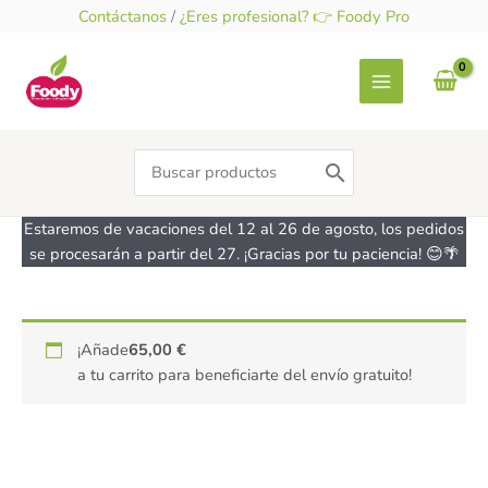
Ir
Contáctanos
/
¿Eres profesional? 👉 Foody Pro
al
contenido
Search
for:
Estaremos de vacaciones del 12 al 26 de agosto, los pedidos
se procesarán a partir del 27. ¡Gracias por tu paciencia! 😊🌴
¡Añade
65,00
€
a tu carrito para beneficiarte del envío gratuito!