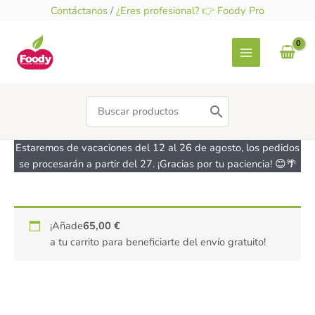
Ir
Contáctanos
/
¿Eres profesional? 👉 Foody Pro
al
contenido
Search
for:
Estaremos de vacaciones del 12 al 26 de agosto, los pedidos
se procesarán a partir del 27. ¡Gracias por tu paciencia! 😊🌴
Molde
¡Añade
65,00
€
de
a tu carrito para beneficiarte del envío gratuito!
silicona
Corazón
LEKUE
cantidad