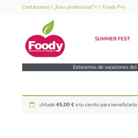
Ir
Contáctanos
/
¿Eres profesional? 👉 Foody Pro
al
contenido
SUMMER FEST
Estaremos de vacaciones del 1
¡Añade
65,00
€
a tu carrito para beneficiarte