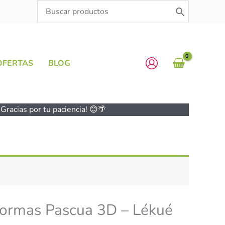
Search
for:
OFERTAS
BLOG
Gracias por tu paciencia! 😊🌴
 formas Pascua 3D – Lékué