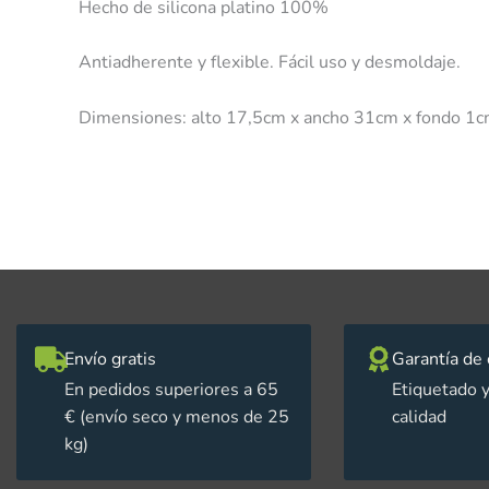
Hecho de silicona platino 100%
Antiadherente y flexible. Fácil uso y desmoldaje.
Dimensiones: alto 17,5cm x ancho 31cm x fondo 1
Envío gratis
Garantía de 
En pedidos superiores a 65
Etiquetado y
€ (envío seco y menos de 25
calidad
kg)