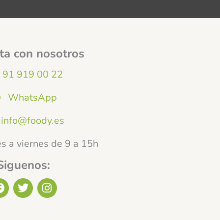
ta con nosotros
91 919 00 22
WhatsApp
info@foody.es
s a viernes de 9 a 15h
Siguenos:
F
T
I
a
w
n
c
i
s
e
t
t