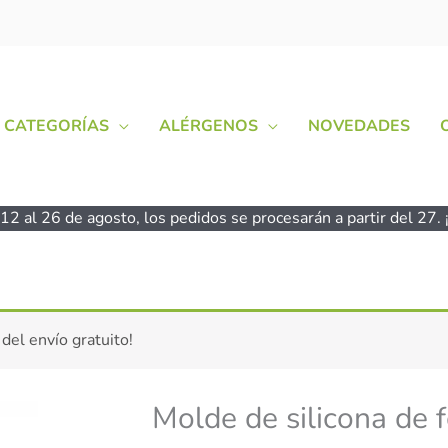
CATEGORÍAS
ALÉRGENOS
NOVEDADES
2 al 26 de agosto, los pedidos se procesarán a partir del 27. ¡
Molde
 del envío gratuito!
de
silicona
de
Molde de silicona de
formas
Pascua