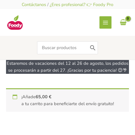
Ir
Contáctanos
/
¿Eres profesional? 👉 Foody Pro
al
contenido
Search
for:
Estaremos de vacaciones del 12 al 26 de agosto, los pedidos
se procesarán a partir del 27. ¡Gracias por tu paciencia! 😊🌴
Molde
¡Añade
65,00
€
Desmontable
a tu carrito para beneficiarte del envío gratuito!
Cuadrado
con
Base
Extra
-17cm-