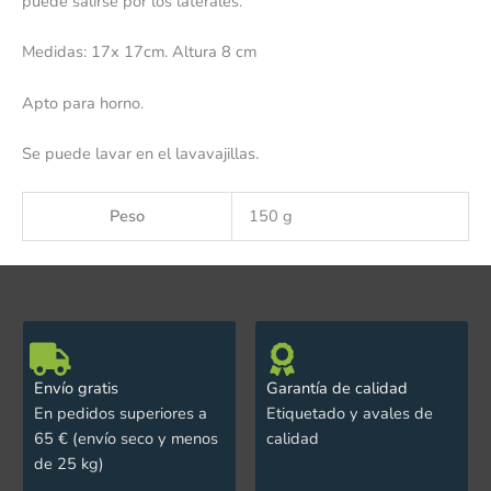
puede salirse por los laterales.
Medidas: 17x 17cm. Altura 8 cm
Apto para horno.
Se puede lavar en el lavavajillas.
Peso
150 g
Envío gratis
Garantía de calidad
En pedidos superiores a
Etiquetado y avales de
65 € (envío seco y menos
calidad
de 25 kg)