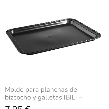
IBILI
-
cantidad
Molde para planchas de
bizcocho y galletas IBILI –