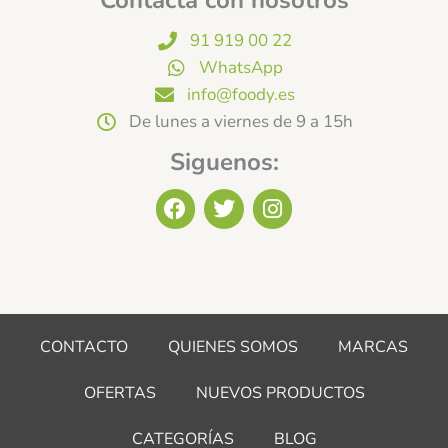
Contacta con nosotros
91 919 00 22
WhatsApp
info@foody.es
De lunes a viernes de 9 a 15h
Siguenos:
F
T
I
a
w
n
c
i
s
e
t
t
b
t
a
o
e
g
o
r
r
CONTACTO
QUIENES SOMOS
MARCAS
k
a
m
OFERTAS
NUEVOS PRODUCTOS
CATEGORÍAS
BLOG