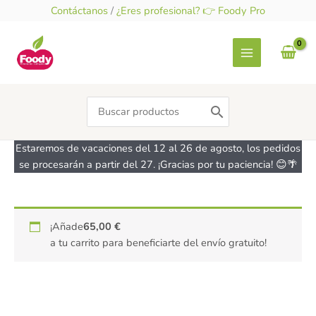
Ir
Contáctanos
/
¿Eres profesional? 👉 Foody Pro
al
contenido
Search
for:
Estaremos de vacaciones del 12 al 26 de agosto, los pedidos
se procesarán a partir del 27. ¡Gracias por tu paciencia! 😊🌴
Molde
¡Añade
65,00
€
para
a tu carrito para beneficiarte del envío gratuito!
planchas
de
bizcocho
y
galletas