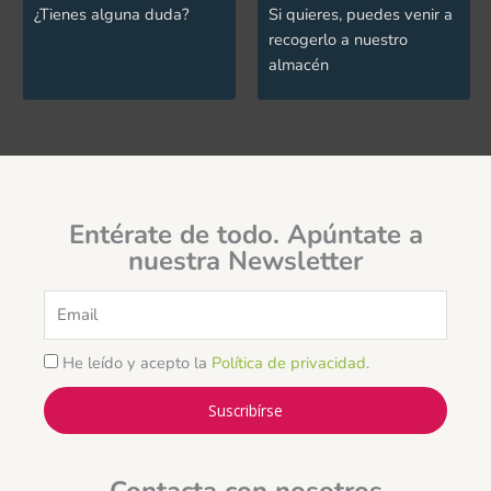
¿Tienes alguna duda?
Si quieres, puedes venir a
recogerlo a nuestro
almacén
Entérate de todo. Apúntate a
nuestra Newsletter
Email
He leído y acepto la
Política de privacidad
.
Suscribírse