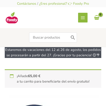
Ir
Contáctanos
/
¿Eres profesional? 👉 Foody Pro
al
contenido
Search
for:
Estaremos de vacaciones del 12 al 26 de agosto, los pedidos
se procesarán a partir del 27. ¡Gracias por tu paciencia! 😊🌴
Molde
¡Añade
65,00
€
silicona
a tu carrito para beneficiarte del envío gratuito!
Savarin
IBILI
cantidad