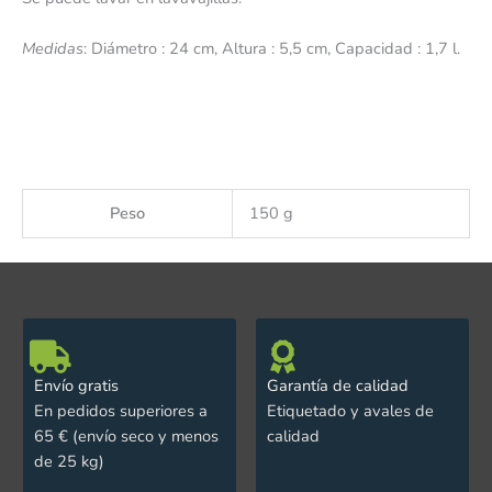
Medidas
:
Diámetro : 24 cm, Altura : 5,5 cm, Capacidad : 1,7 l.
Peso
150 g
Envío gratis
Garantía de calidad
En pedidos superiores a
Etiquetado y avales de
65 € (envío seco y menos
calidad
de 25 kg)