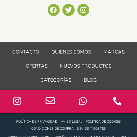
F
T
I
a
w
n
c
i
s
e
t
t
b
t
a
o
e
g
o
r
r
CONTACTO
QUIENES SOMOS
MARCAS
k
a
m
OFERTAS
NUEVOS PRODUCTOS
CATEGORÍAS
BLOG
POLÍTICA DE PRIVACIDAD
AVISO LEGAL
POLÍTICA DE COOKIES
CONDICIONES DE COMPRA
ENVÍOS Y COSTES