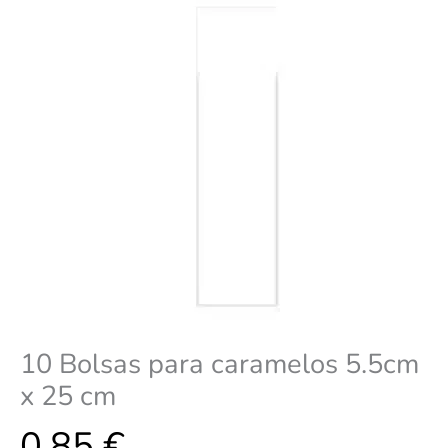
cm
cantidad
10 Bolsas para caramelos 5.5cm
x 25 cm
0,85
€