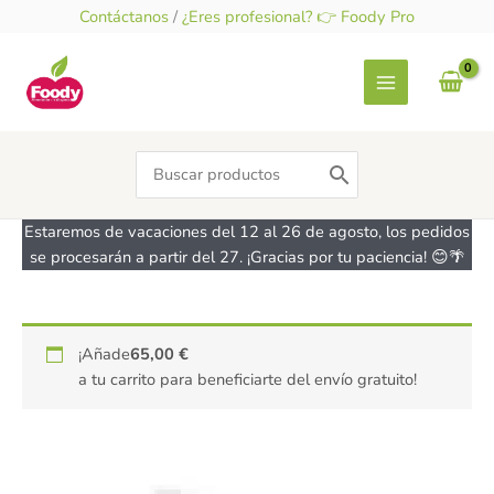
Ir
Contáctanos
/
¿Eres profesional? 👉 Foody Pro
al
contenido
Search
for:
Estaremos de vacaciones del 12 al 26 de agosto, los pedidos
se procesarán a partir del 27. ¡Gracias por tu paciencia! 😊🌴
10
¡Añade
65,00
€
Bolsas
a tu carrito para beneficiarte del envío gratuito!
para
galletas
20x24
cm
cantidad