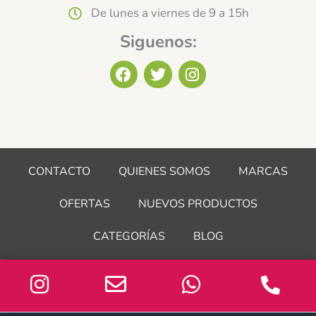
De lunes a viernes de 9 a 15h
Siguenos:
F
T
I
a
w
n
c
i
s
e
t
t
b
t
a
o
e
g
o
r
r
CONTACTO
QUIENES SOMOS
MARCAS
k
a
m
OFERTAS
NUEVOS PRODUCTOS
CATEGORÍAS
BLOG