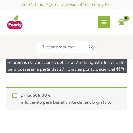
Ir
Contáctanos
/
¿Eres profesional? 👉 Foody Pro
al
contenido
Search
for:
Estaremos de vacaciones del 12 al 26 de agosto, los pedidos
se procesarán a partir del 27. ¡Gracias por tu paciencia! 😊🌴
Bolsa
¡Añade
65,00
€
para
a tu carrito para beneficiarte del envío gratuito!
panettone
mediana
500g
cantidad