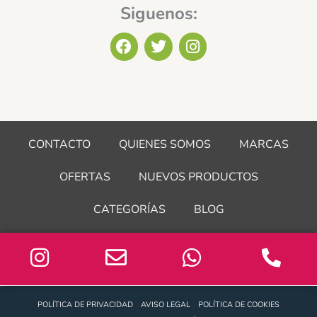
Siguenos:
F
T
I
a
w
n
c
i
s
e
t
t
b
t
a
o
e
g
o
r
r
CONTACTO
QUIENES SOMOS
MARCAS
k
a
m
OFERTAS
NUEVOS PRODUCTOS
CATEGORÍAS
BLOG
POLÍTICA DE PRIVACIDAD
AVISO LEGAL
POLÍTICA DE COOKIES