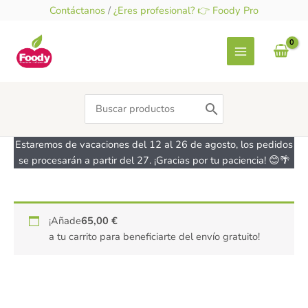
Ir
Contáctanos
/
¿Eres profesional? 👉 Foody Pro
al
contenido
Search
for:
Estaremos de vacaciones del 12 al 26 de agosto, los pedidos
se procesarán a partir del 27. ¡Gracias por tu paciencia! 😊🌴
Bolsa
¡Añade
65,00
€
para
a tu carrito para beneficiarte del envío gratuito!
panettone
pequeña
90/100g
cantidad