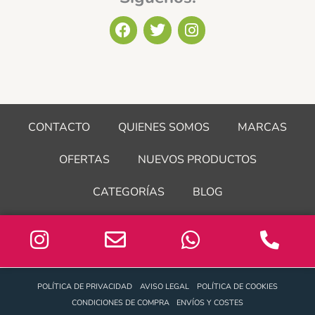
F
T
I
a
w
n
c
i
s
e
t
t
b
t
a
o
e
g
o
r
r
CONTACTO
QUIENES SOMOS
MARCAS
k
a
m
OFERTAS
NUEVOS PRODUCTOS
CATEGORÍAS
BLOG
POLÍTICA DE PRIVACIDAD
AVISO LEGAL
POLÍTICA DE COOKIES
CONDICIONES DE COMPRA
ENVÍOS Y COSTES