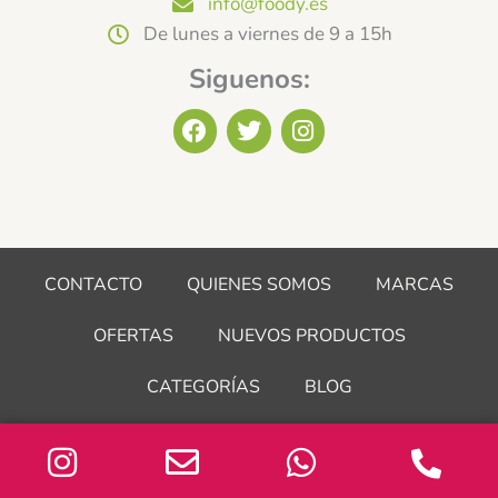
info@foody.es
De lunes a viernes de 9 a 15h
Siguenos:
F
T
I
a
w
n
c
i
s
e
t
t
b
t
a
o
e
g
o
r
r
CONTACTO
QUIENES SOMOS
MARCAS
k
a
m
OFERTAS
NUEVOS PRODUCTOS
CATEGORÍAS
BLOG