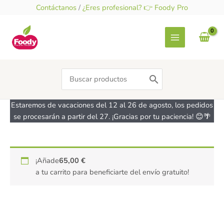
Ir
Contáctanos
/
¿Eres profesional? 👉 Foody Pro
al
contenido
Search
for:
Estaremos de vacaciones del 12 al 26 de agosto, los pedidos
se procesarán a partir del 27. ¡Gracias por tu paciencia! 😊🌴
Rejilla
¡Añade
65,00
€
enfriadora
a tu carrito para beneficiarte del envío gratuito!
rectangular
con
pies
IBILI
cantidad