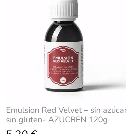
gluten-
AZUCREN
120g
cantidad
Emulsion Red Velvet – sin azúcar
sin gluten- AZUCREN 120g