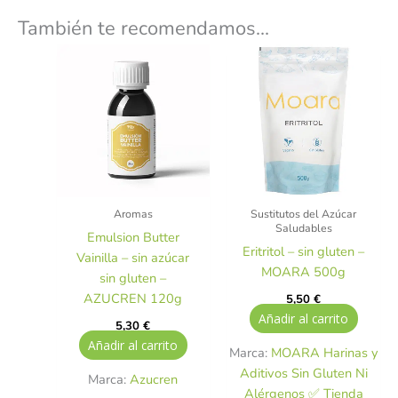
También te recomendamos…
Aromas
Sustitutos del Azúcar
Saludables
Emulsion Butter
Eritritol – sin gluten –
Vainilla – sin azúcar
MOARA 500g
sin gluten –
AZUCREN 120g
5,50
€
Añadir al carrito
5,30
€
Añadir al carrito
Marca:
MOARA Harinas y
Aditivos Sin Gluten Ni
Marca:
Azucren
Alérgenos ✅ Tienda