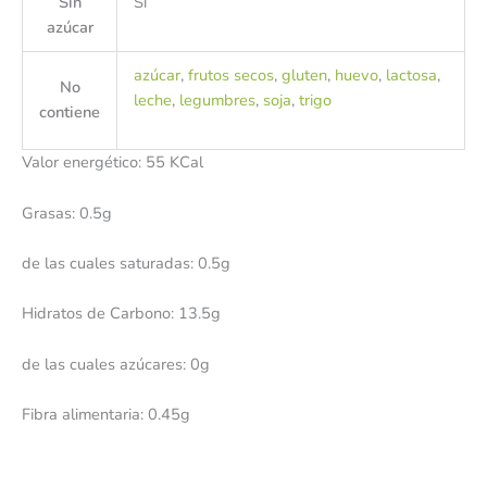
Sin
Si
azúcar
azúcar
,
frutos secos
,
gluten
,
huevo
,
lactosa
,
No
leche
,
legumbres
,
soja
,
trigo
contiene
Valor energético: 55 KCal
Grasas: 0.5g
de las cuales saturadas: 0.5g
Hidratos de Carbono: 13.5g
de las cuales azúcares: 0g
Fibra alimentaria: 0.45g