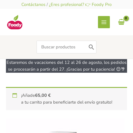
Ir
Contáctanos
/
¿Eres profesional? 👉 Foody Pro
al
contenido
Search
for:
Estaremos de vacaciones del 12 al 26 de agosto, los pedidos
se procesarán a partir del 27. ¡Gracias por tu paciencia! 😊🌴
Emulsion
¡Añade
65,00
€
Red
a tu carrito para beneficiarte del envío gratuito!
Velvet
-
sin
azúcar
sin