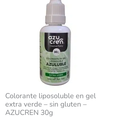
sin
gluten
-
AZUCREN
30g
cantidad
Colorante liposoluble en gel
extra verde – sin gluten –
AZUCREN 30g