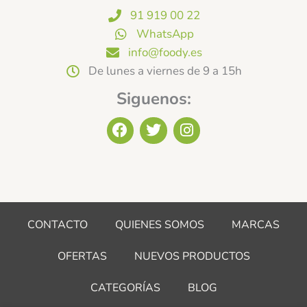
91 919 00 22
WhatsApp
info@foody.es
De lunes a viernes de 9 a 15h
Siguenos:
F
T
I
a
w
n
c
i
s
e
t
t
b
t
a
o
e
g
o
r
r
CONTACTO
QUIENES SOMOS
MARCAS
k
a
m
OFERTAS
NUEVOS PRODUCTOS
CATEGORÍAS
BLOG