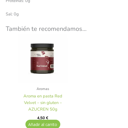
Proteínas: 0g
Sal: 0g
También te recomendamos…
Aromas
Aroma en pasta Red
Velvet – sin gluten –
AZUCREN 50g
4,50
€
Añadir al carrito