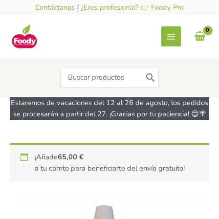
Ir
Contáctanos
/
¿Eres profesional? 👉 Foody Pro
al
contenido
Search
for:
Estaremos de vacaciones del 12 al 26 de agosto, los pedidos
se procesarán a partir del 27. ¡Gracias por tu paciencia! 😊🌴
Colorante
¡Añade
65,00
€
liposoluble
a tu carrito para beneficiarte del envío gratuito!
en
gel
extra
verde
-