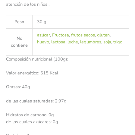
atención de los niños .
Peso
30 g
azúcar
,
Fructosa
,
frutos secos
,
gluten
,
No
huevo
,
lactosa
,
leche
,
legumbres
,
soja
,
trigo
contiene
Composición nutricional (100g):
Valor energético: 515 Kcal
Grasas: 40g
de las cuales saturadas: 2.97g
Hidratos de carbono: 0g
de los cuales azúcares: 0g