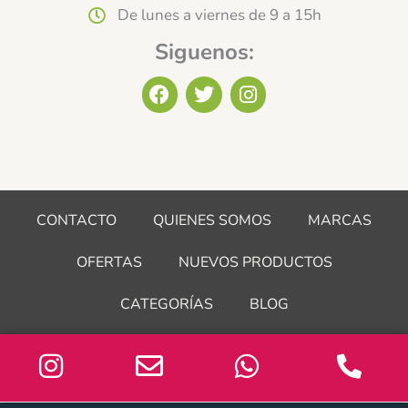
De lunes a viernes de 9 a 15h
Siguenos:
F
T
I
a
w
n
c
i
s
e
t
t
b
t
a
o
e
g
o
r
r
CONTACTO
QUIENES SOMOS
MARCAS
k
a
m
OFERTAS
NUEVOS PRODUCTOS
CATEGORÍAS
BLOG