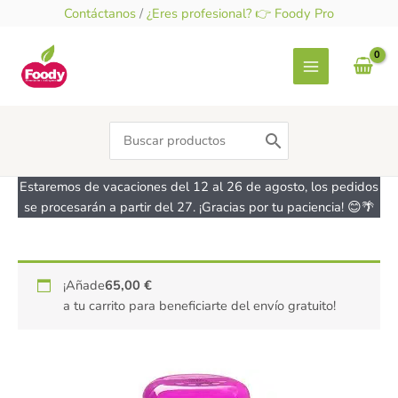
Ir
Contáctanos
/
¿Eres profesional? 👉 Foody Pro
al
contenido
Search
for:
Estaremos de vacaciones del 12 al 26 de agosto, los pedidos
se procesarán a partir del 27. ¡Gracias por tu paciencia! 😊🌴
Fideos
¡Añade
65,00
€
sabor
a tu carrito para beneficiarte del envío gratuito!
chocolate
-
sin
gluten
-