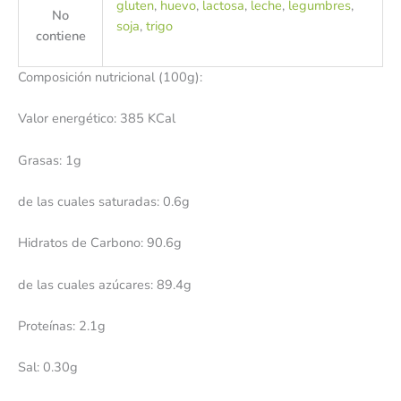
gluten
,
huevo
,
lactosa
,
leche
,
legumbres
,
No
soja
,
trigo
contiene
Composición nutricional (100g):
Valor energético: 385 KCal
Grasas: 1g
de las cuales saturadas: 0.6g
Hidratos de Carbono: 90.6g
de las cuales azúcares: 89.4g
Proteínas: 2.1g
Sal: 0.30g