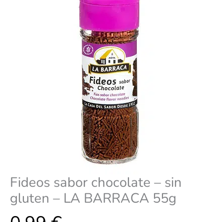
LA
BARRACA
55g
cantidad
Fideos sabor chocolate – sin
gluten – LA BARRACA 55g