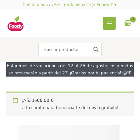
Ir
Contáctanos
/
¿Eres profesional? 👉 Foody Pro
al
contenido
Search
for:
Estaremos de vacaciones del 12 al 26 de agosto, los pedidos
se procesarán a partir del 27. ¡Gracias por tu paciencia! 😊🌴
Purpurina
¡Añade
65,00
€
comestible
a tu carrito para beneficiarte del envío gratuito!
Azul
-
sin
gluten
-