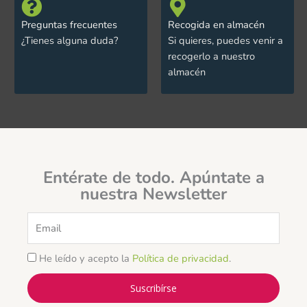
Preguntas frecuentes
Recogida en almacén
¿Tienes alguna duda?
Si quieres, puedes venir a
recogerlo a nuestro
almacén
Entérate de todo. Apúntate a
nuestra Newsletter
Email
He leído y acepto la
Política de privacidad
.
Suscribírse