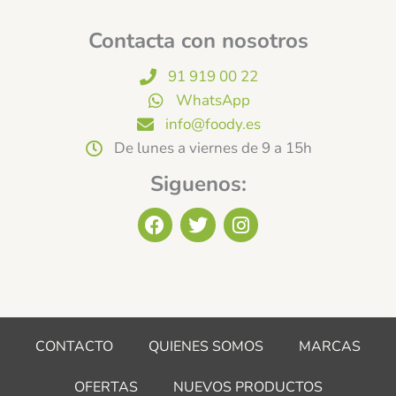
Contacta con nosotros
91 919 00 22
WhatsApp
info@foody.es
De lunes a viernes de 9 a 15h
Siguenos:
F
T
I
a
w
n
c
i
s
e
t
t
b
t
a
o
e
g
o
r
r
CONTACTO
QUIENES SOMOS
MARCAS
k
a
m
OFERTAS
NUEVOS PRODUCTOS