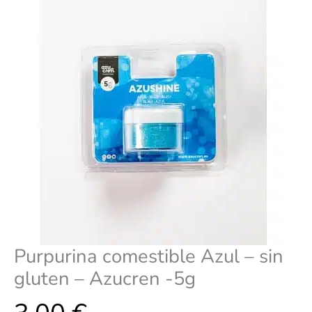
Azucren
-5g
cantidad
Purpurina comestible Azul – sin
gluten – Azucren -5g