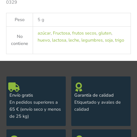
0329
Peso
5 g
azúcar
,
Fructosa
,
frutos secos
,
gluten
,
No
huevo
,
lactosa
,
leche
,
legumbres
,
soja
,
trigo
contiene
Envío gratis
Garantía de calidad
En pedidos superiores a
Etiquetado y avales de
65 € (envío seco y menos
calidad
de 25 kg)