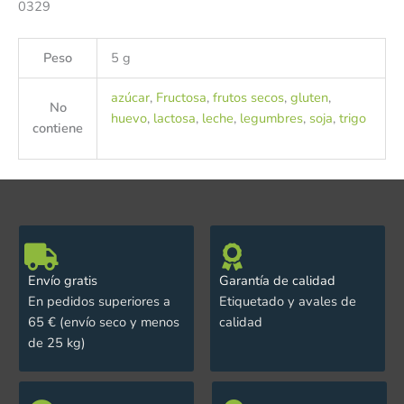
0329
Peso
5 g
azúcar
,
Fructosa
,
frutos secos
,
gluten
,
No
huevo
,
lactosa
,
leche
,
legumbres
,
soja
,
trigo
contiene
Envío gratis
Garantía de calidad
En pedidos superiores a
Etiquetado y avales de
65 € (envío seco y menos
calidad
de 25 kg)