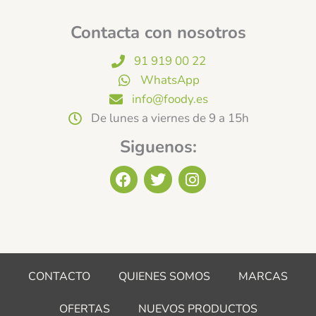
Contacta con nosotros
91 919 00 22
WhatsApp
info@foody.es
De lunes a viernes de 9 a 15h
Siguenos:
F
T
I
a
w
n
c
i
s
e
t
t
b
t
a
o
e
g
o
r
r
CONTACTO
QUIENES SOMOS
MARCAS
k
a
m
OFERTAS
NUEVOS PRODUCTOS