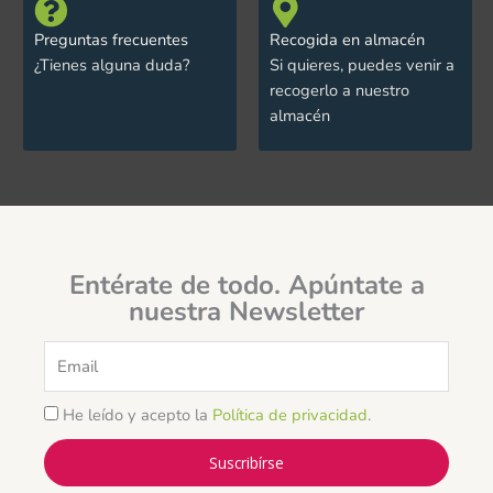
Preguntas frecuentes
Recogida en almacén
¿Tienes alguna duda?
Si quieres, puedes venir a
recogerlo a nuestro
almacén
Entérate de todo. Apúntate a
nuestra Newsletter
Email
He leído y acepto la
Política de privacidad
.
Suscribírse