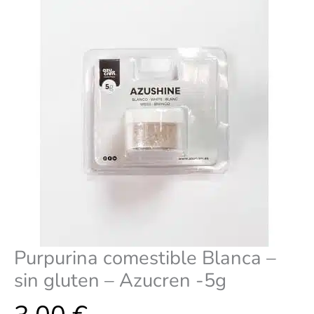
Azucren
-5g
cantidad
Purpurina comestible Blanca –
sin gluten – Azucren -5g