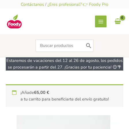
Ir
Contáctanos
/
¿Eres profesional? 👉 Foody Pro
al
contenido
Search
for:
Estaremos de vacaciones del 12 al 26 de agosto, los pedidos
se procesarán a partir del 27. ¡Gracias por tu paciencia! 😊🌴
Purpurina
¡Añade
65,00
€
comestible
a tu carrito para beneficiarte del envío gratuito!
Blanca
-
sin
gluten
-