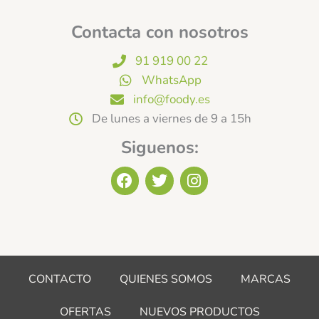
Contacta con nosotros
91 919 00 22
WhatsApp
info@foody.es
De lunes a viernes de 9 a 15h
Siguenos:
F
T
I
a
w
n
c
i
s
e
t
t
b
t
a
o
e
g
o
r
r
CONTACTO
QUIENES SOMOS
MARCAS
k
a
m
OFERTAS
NUEVOS PRODUCTOS