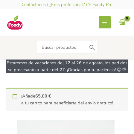
Ir
Contáctanos
/
¿Eres profesional? 👉 Foody Pro
al
contenido
Search
for:
Estaremos de vacaciones del 12 al 26 de agosto, los pedidos
se procesarán a partir del 27. ¡Gracias por tu paciencia! 😊🌴
Purpurina
¡Añade
65,00
€
comestible
a tu carrito para beneficiarte del envío gratuito!
Rosa
-
sin
gluten
-