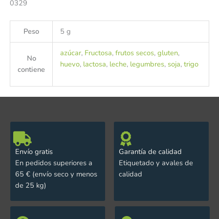
0329
Peso
5 g
azúcar
,
Fructosa
,
frutos secos
,
gluten
,
No
huevo
,
lactosa
,
leche
,
legumbres
,
soja
,
trigo
contiene
Envío gratis
Garantía de calidad
En pedidos superiores a
Etiquetado y avales de
65 € (envío seco y menos
calidad
de 25 kg)