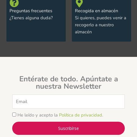
Preguntas frecuentes
Recogida en almacén
¿Tienes alguna duda?
Si quieres, puedes venir a
recogerlo a nuestro
almacén
Entérate de todo. Apúntate a
nuestra Newsletter
Email
He leído y acepto la
Política de privacidad
.
Suscribírse