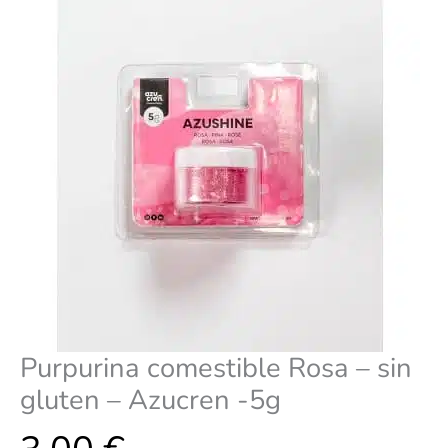
Azucren
-5g
cantidad
Purpurina comestible Rosa – sin
gluten – Azucren -5g