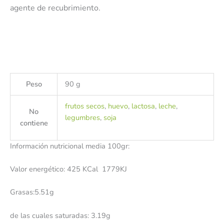
agente de recubrimiento.
Peso
90 g
frutos secos
,
huevo
,
lactosa
,
leche
,
No
legumbres
,
soja
contiene
Información nutricional media 100gr:
Valor energético: 425 KCal 1779KJ
Grasas:5.51g
de las cuales saturadas: 3.19g