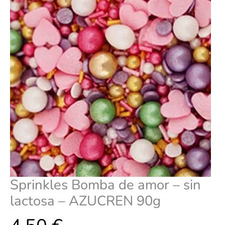
-
AZUCREN
90g
cantidad
Sprinkles Bomba de amor – sin
lactosa – AZUCREN 90g