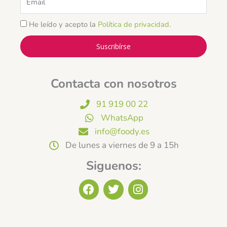
He leído y acepto la
Política de privacidad
.
Suscribírse
Contacta con nosotros
91 919 00 22
WhatsApp
info@foody.es
De lunes a viernes de 9 a 15h
Siguenos:
F
T
I
a
w
n
c
i
s
e
t
t