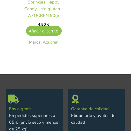
Sprinkles Happy
Candy – sin gluten –
AZUCREN 90gr
4,50
€
Añadir al carrito
Marca:
Azucren
Envío gratis
Garantía de calidad
En pedidos superiores a
Etiquetado y avales de
65 € (envío seco y menos
calidad
de 25 kg)