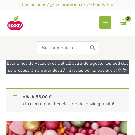
Ir
Contáctanos
/
¿Eres profesional? 👉 Foody Pro
al
contenido
Search
for:
Estaremos de vacaciones del 12 al 26 de agosto, los pedidos
se procesarán a partir del 27. ¡Gracias por tu paciencia! 😊🌴
Sprinkles
¡Añade
65,00
€
Bomba
a tu carrito para beneficiarte del envío gratuito!
de
amor
-
sin
lactosa