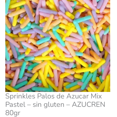
sin
gluten
-
AZUCREN
80gr
cantidad
Sprinkles Palos de Azucar Mix
Pastel – sin gluten – AZUCREN
80gr