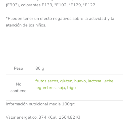
(E903), colorantes E133, *E102, *E129, *E122.
*Pueden tener un efecto negativos sobre la actividad y la
atención de los niños.
Peso
80 g
frutos secos
,
gluten
,
huevo
,
lactosa
,
leche
,
No
legumbres
,
soja
,
trigo
contiene
Información nutricional media 100gr:
Valor energético: 374 KCal 1564.82 KJ