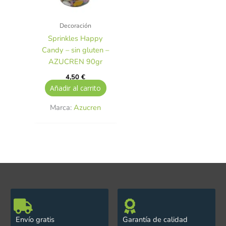
Decoración
Sprinkles Happy
Candy – sin gluten –
AZUCREN 90gr
4,50
€
Añadir al carrito
Marca:
Azucren
Envío gratis
Garantía de calidad