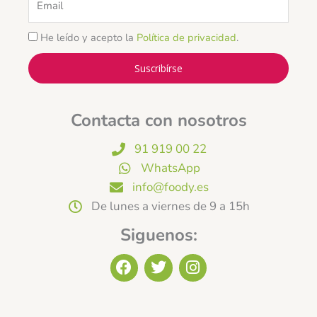
He leído y acepto la
Política de privacidad
.
Suscribírse
Contacta con nosotros
91 919 00 22
WhatsApp
info@foody.es
De lunes a viernes de 9 a 15h
Siguenos:
F
T
I
a
w
n
c
i
s
e
t
t