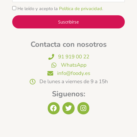
He leído y acepto la
Política de privacidad
.
Suscribírse
Contacta con nosotros
91 919 00 22
WhatsApp
info@foody.es
De lunes a viernes de 9 a 15h
Siguenos:
F
T
I
a
w
n
c
i
s
e
t
t
b
t
a