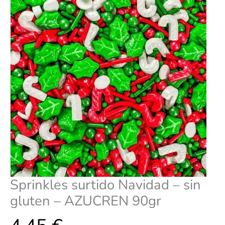
AZUCREN
90gr
cantidad
Sprinkles surtido Navidad – sin
gluten – AZUCREN 90gr