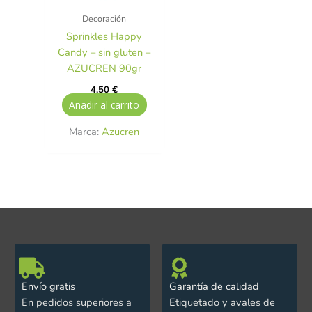
Decoración
Sprinkles Happy
Candy – sin gluten –
AZUCREN 90gr
4,50
€
Añadir al carrito
Marca:
Azucren
Envío gratis
Garantía de calidad
En pedidos superiores a
Etiquetado y avales de