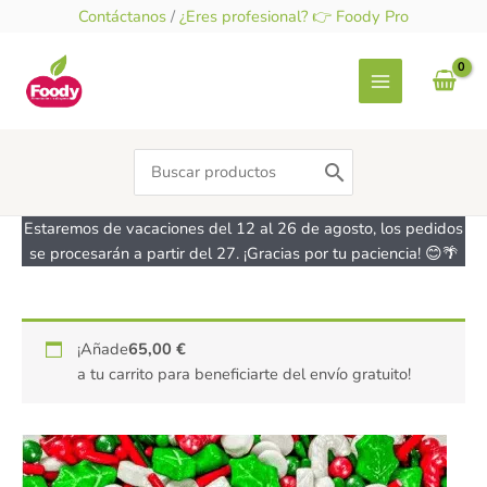
Ir
Contáctanos
/
¿Eres profesional? 👉 Foody Pro
al
contenido
Search
for:
Estaremos de vacaciones del 12 al 26 de agosto, los pedidos
se procesarán a partir del 27. ¡Gracias por tu paciencia! 😊🌴
Sprinkles
¡Añade
65,00
€
surtido
a tu carrito para beneficiarte del envío gratuito!
Navidad
-
sin
gluten
-