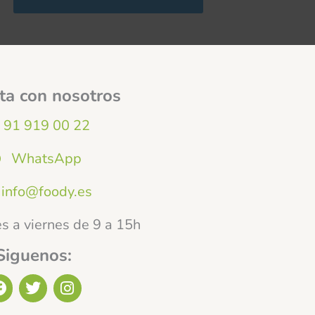
ta con nosotros
91 919 00 22
WhatsApp
info@foody.es
s a viernes de 9 a 15h
Siguenos:
F
T
I
a
w
n
c
i
s