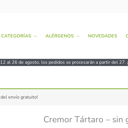
CATEGORÍAS
ALÉRGENOS
NOVEDADES
2 al 26 de agosto, los pedidos se procesarán a partir del 27. ¡
Cremor
 del envío gratuito!
Tártaro
-
sin
Cremor Tártaro – si
gluten
-