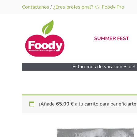
Ir
Contáctanos
/
¿Eres profesional? 👉 Foody Pro
al
contenido
SUMMER FEST
Estaremos de vacaciones del 1
¡Añade
65,00
€
a tu carrito para beneficiarte