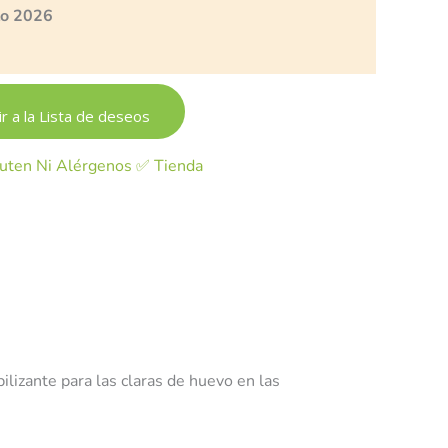
to 2026
r a la Lista de deseos
uten Ni Alérgenos ✅ Tienda
bilizante
para las claras de huevo en las