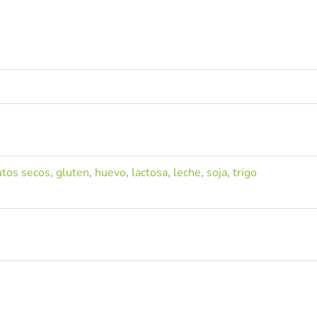
utos secos
,
gluten
,
huevo
,
lactosa
,
leche
,
soja
,
trigo