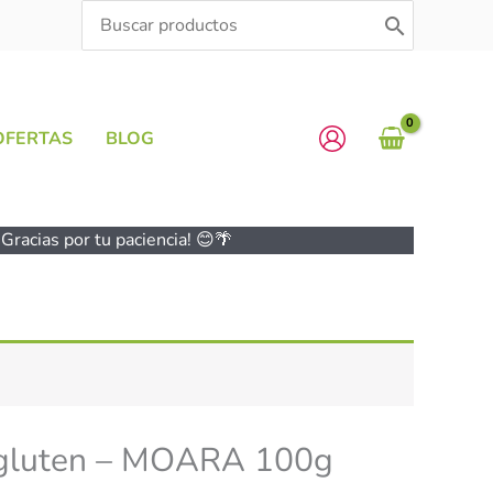
Search
for:
OFERTAS
BLOG
Gracias por tu paciencia! 😊🌴
n gluten – MOARA 100g