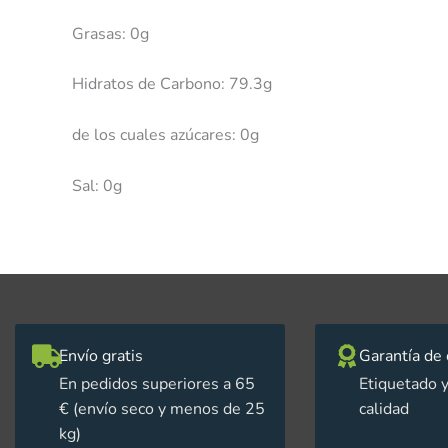
Grasas: 0g
Hidratos de Carbono: 79.3g
de los cuales azúcares: 0g
Sal: 0g
Envío gratis
Garantía de 
En pedidos superiores a 65
Etiquetado y
€ (envío seco y menos de 25
calidad
kg)