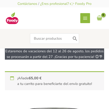
Ir
Contáctanos
/
¿Eres profesional? 👉 Foody Pro
al
contenido
Search
for:
Estaremos de vacaciones del 12 al 26 de agosto, los pedidos
se procesarán a partir del 27. ¡Gracias por tu paciencia! 😊🌴
Nata
¡Añade
65,00
€
de
a tu carrito para beneficiarte del envío gratuito!
avena
para
montar
sin
leche