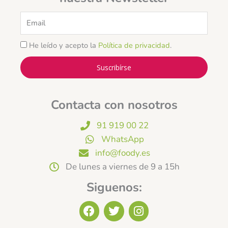
Email
He leído y acepto la
Política de privacidad
.
Suscribírse
Contacta con nosotros
91 919 00 22
WhatsApp
info@foody.es
De lunes a viernes de 9 a 15h
Siguenos:
F
T
I
a
w
n