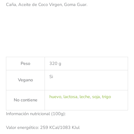
Caña, Aceite de Coco Virgen, Goma Guar.
Peso
320 g
Si
Vegano
huevo
,
lactosa
,
leche
,
soja
,
trigo
No contiene
Información nutricional (100g):
Valor energético: 259 KCal/1083 KJul