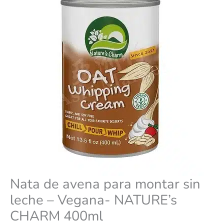
–
Vegana-
NATURE’s
CHARM
400ml
cantidad
Nata de avena para montar sin
leche – Vegana- NATURE’s
CHARM 400ml