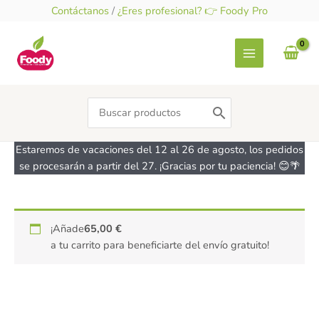
Ir
Contáctanos
/
¿Eres profesional? 👉 Foody Pro
al
contenido
Search
for:
Estaremos de vacaciones del 12 al 26 de agosto, los pedidos
se procesarán a partir del 27. ¡Gracias por tu paciencia! 😊🌴
Coco
¡Añade
65,00
€
Whip
a tu carrito para beneficiarte del envío gratuito!
Cream
–
crema
de
coco