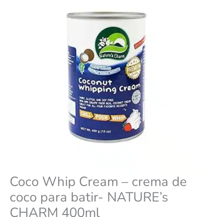
para
batir-
NATURE’s
CHARM
400ml
cantidad
Coco Whip Cream – crema de
coco para batir- NATURE’s
CHARM 400ml