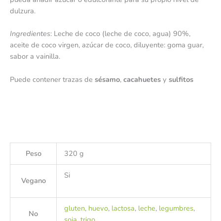
dulzura.
Ingredientes
: Leche de coco (leche de coco, agua) 90%,
aceite de coco virgen, azúcar de coco, diluyente: goma guar,
sabor a vainilla.
Puede contener trazas de
sésamo
,
cacahuetes
y
sulfitos
Peso
320 g
Si
Vegano
gluten
,
huevo
,
lactosa
,
leche
,
legumbres
,
No
soja
,
trigo