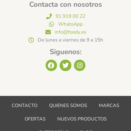
Contacta con nosotros
91 919 00 22
WhatsApp
info@foody.es
De lunes a viernes de 9 a 15h
Siguenos:
F
T
I
a
w
n
c
i
s
e
t
t
b
t
a
o
e
g
o
r
r
CONTACTO
QUIENES SOMOS
MARCAS
k
a
m
OFERTAS
NUEVOS PRODUCTOS