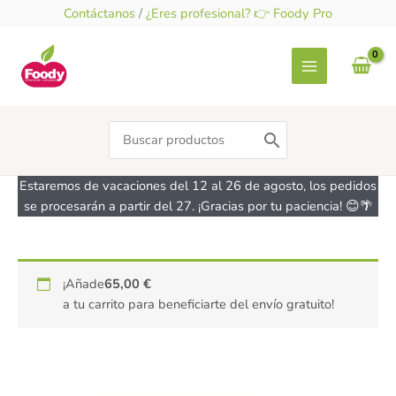
Ir
Contáctanos
/
¿Eres profesional? 👉 Foody Pro
al
contenido
Search
for:
Estaremos de vacaciones del 12 al 26 de agosto, los pedidos
se procesarán a partir del 27. ¡Gracias por tu paciencia! 😊🌴
¡Añade
65,00
€
a tu carrito para beneficiarte del envío gratuito!