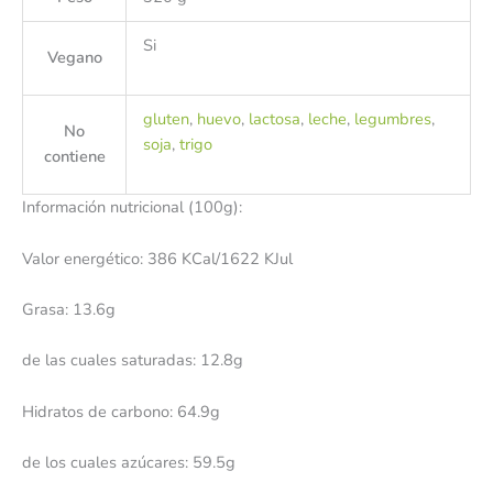
Si
Vegano
gluten
,
huevo
,
lactosa
,
leche
,
legumbres
,
No
soja
,
trigo
contiene
Información nutricional (100g):
Valor energético: 386 KCal/1622 KJul
Grasa: 13.6g
de las cuales saturadas: 12.8g
Hidratos de carbono: 64.9g
de los cuales azúcares: 59.5g