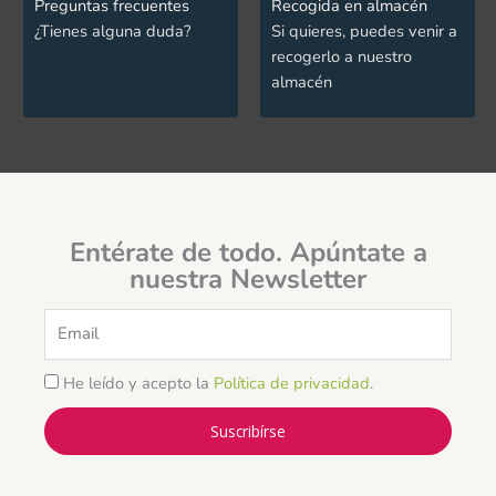
Preguntas frecuentes
Recogida en almacén
¿Tienes alguna duda?
Si quieres, puedes venir a
recogerlo a nuestro
almacén
Entérate de todo. Apúntate a
nuestra Newsletter
Email
He leído y acepto la
Política de privacidad
.
Suscribírse