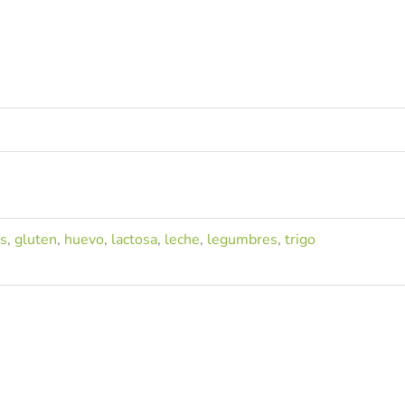
os
,
gluten
,
huevo
,
lactosa
,
leche
,
legumbres
,
trigo