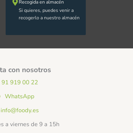
Recogida en almacén
Si quieres, puedes venir a
recogerlo a nuestro almacén
ta con nosotros
91 919 00 22
WhatsApp
info@foody.es
s a viernes de 9 a 15h