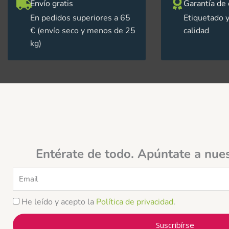
Envío gratis
Garantía de 
En pedidos superiores a 65
Etiquetado y
€ (envío seco y menos de 25
calidad
kg)
Entérate de todo. Apúntate a nue
Email
He leído y acepto la
Política de privacidad
.
Suscribírse