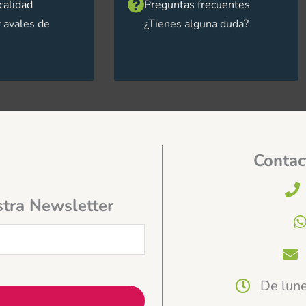
calidad
Preguntas frecuentes
 avales de
¿Tienes alguna duda?
Contac
stra Newsletter
De lune