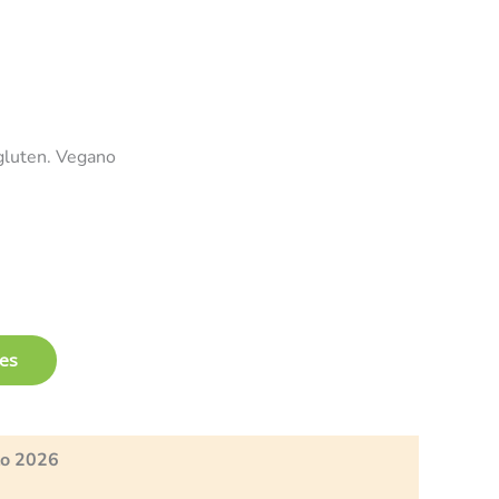
 gluten. Vegano
les
to 2026