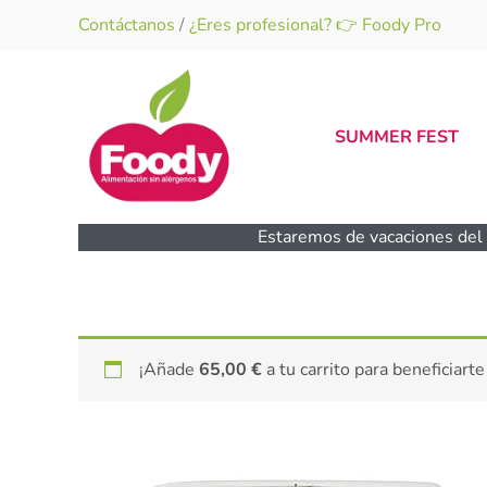
Ir
Contáctanos
/
¿Eres profesional? 👉 Foody Pro
al
contenido
SUMMER FEST
Estaremos de vacaciones del 1
¡Añade
65,00
€
a tu carrito para beneficiarte