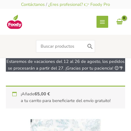
Ir
Contáctanos
/
¿Eres profesional? 👉 Foody Pro
al
contenido
Search
for:
Estaremos de vacaciones del 12 al 26 de agosto, los pedidos
se procesarán a partir del 27. ¡Gracias por tu paciencia! 😊🌴
Sal
¡Añade
65,00
€
Rosa
a tu carrito para beneficiarte del envío gratuito!
del
Himalaya
Fina
-
sin