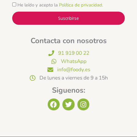
He leído y acepto la
Política de privacidad
.
Suscribírse
Contacta con nosotros
91 919 00 22
WhatsApp
info@foody.es
De lunes a viernes de 9 a 15h
Siguenos:
F
T
I
a
w
n
c
i
s
e
t
t
b
t
a
o
e
g