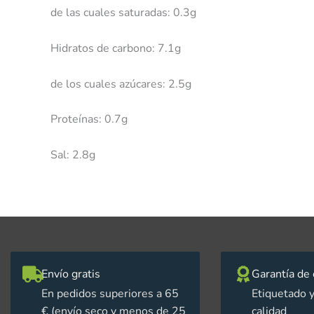
de las cuales saturadas: 0.3g
Hidratos de carbono: 7.1g
de los cuales azúcares: 2.5g
Proteínas: 0.7g
Sal: 2.8g
Envío gratis
Garantía de 
En pedidos superiores a 65
Etiquetado y
€ (envío seco y menos de 25
calidad