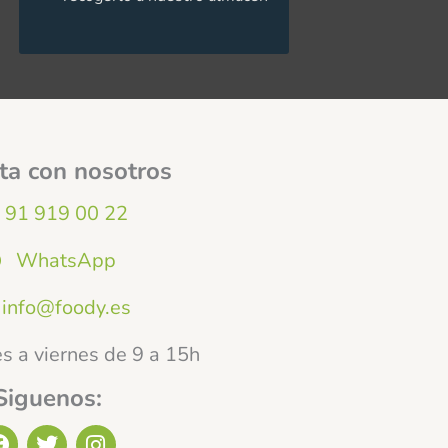
ta con nosotros
91 919 00 22
WhatsApp
info@foody.es
s a viernes de 9 a 15h
Siguenos:
F
T
I