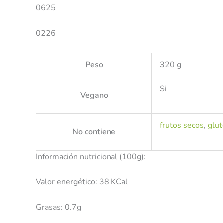
0625
0226
Peso
320 g
Si
Vegano
frutos secos
,
glu
No contiene
Información nutricional (100g):
Valor energético: 38 KCal
Grasas: 0.7g