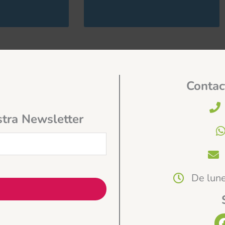
Contac
stra Newsletter
De lune