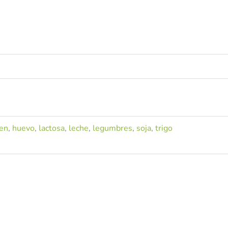
ten
,
huevo
,
lactosa
,
leche
,
legumbres
,
soja
,
trigo