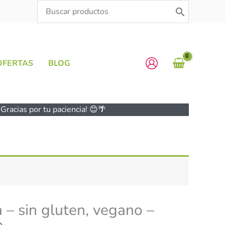
Search
for:
OFERTAS
BLOG
Gracias por tu paciencia! 😊🌴
 – sin gluten, vegano –