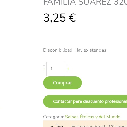
FAMILIA SUAREZ 32
vegano
3,25
-
€
FAMILIA
SUAREZ
320g
cantidad
Disponibilidad:
Hay existencias
+
-
Comprar
Contactar para descuento profesiona
Categoría:
Salsas Étnicas y del Mundo
Entrega estimada
13 agos