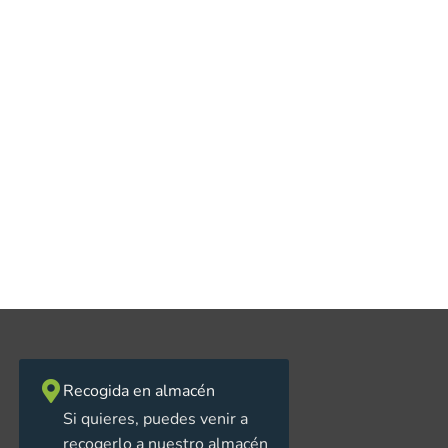
Recogida en almacén
Si quieres, puedes venir a
recogerlo a nuestro almacén