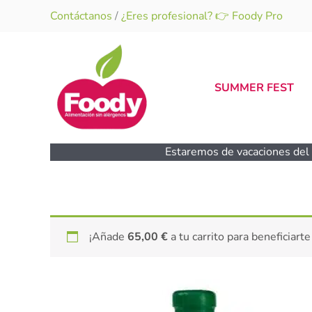
Ir
Contáctanos
/
¿Eres profesional? 👉 Foody Pro
al
contenido
SUMMER FEST
Estaremos de vacaciones del 1
¡Añade
65,00
€
a tu carrito para beneficiarte