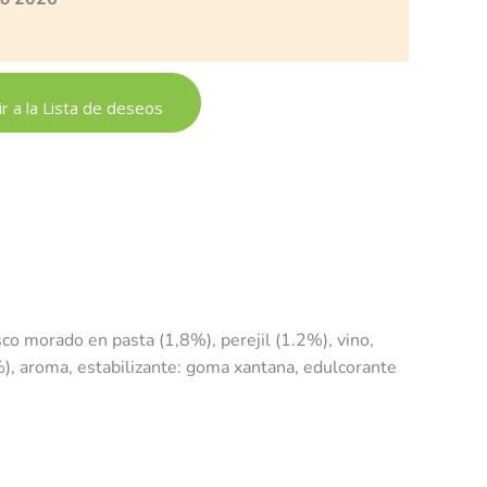
r a la Lista de deseos
sco morado en pasta (1,8%), perejil (1.2%), vino,
), aroma, estabilizante: goma xantana, edulcorante